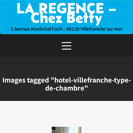
LA REGENCE –
Skip
to
Chez Betty
content
2 Avenue Maréchal Foch – 06230 Villefranche sur mer
Images tagged "hotel-villefranche-type-
de-chambre"